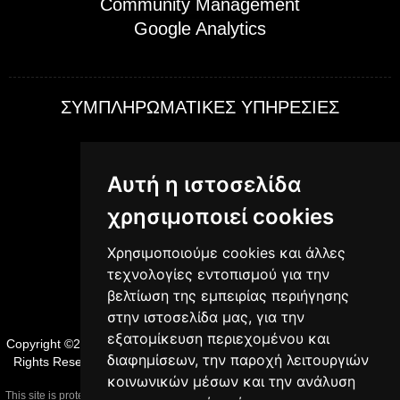
Community Management
Google Analytics
ΣΥΜΠΛΗΡΩΜΑΤΙΚΕΣ ΥΠΗΡΕΣΙΕΣ
Web Live Streaming
Αυτή η ιστοσελίδα
Δημιουργία Video Content
Παραγωγή Music Video
χρησιμοποιεί cookies
Δημιουργία WEB-TV
Χρησιμοποιούμε cookies και άλλες
Web App Photo Gallery
τεχνολογίες εντοπισμού για την
Web App Real Estate
βελτίωση της εμπειρίας περιήγησης
στην ιστοσελίδα μας, για την
εξατομίκευση περιεχομένου και
Copyright ©2000-2026
Κατασκευή Ιστοσελίδων
NetPlanet Greece All
διαφημίσεων, την παροχή λειτουργιών
Rights Reserved -
Terms of Use
- Crazy in
with
NetPlanet iCMS
κοινωνικών μέσων και την ανάλυση
This site is protected by reCAPTCHA and the Google
Privacy Policy
and
Terms of