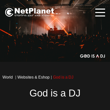
U
P
World
Websites & Eshop
God is a DJ
God is a DJ