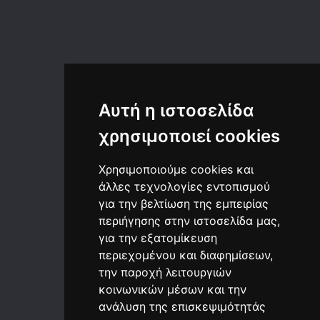
a
Αποδέχομαι τους όρους χρήσης!
Αποστολή
ΚΑΤΑΣΚΕΥΗ ΙΣΤΟΣΕΛΙΔΩΝ
Web Design
Kατασκευή custom cms website
Αυτή η ιστοσελίδα
Κατασκευή Web Portal
Κατασκευή Eshop
χρησιμοποιεί cookies
Φιλοξενία Ιστοσελίδων
Κατοχύρωση Domain Name
Κατασκευή Web Application
Χρησιμοποιούμε cookies και
INTERNET MARKETING
άλλες τεχνολογίες εντοπισμού
Κατασκευή καμπάνιας Google Ads
για την βελτίωση της εμπειρίας
SEO - Προώθηση Ιστοσελίδας
Email Marketing
περιήγησης στην ιστοσελίδα μας,
Social Media Management
για την εξατομίκευση
Community Management
περιεχομένου και διαφημίσεων,
Google Analytics
ΣΥΜΠΛΗΡΩΜΑΤΙΚΕΣ ΥΠΗΡΕΣΙΕΣ
την παροχή λειτουργιών
Web Live Streaming
κοινωνικών μέσων και την
Δημιουργία Video Content
ανάλυση της επισκεψιμότητάς
Παραγωγή Music Video
Δημιουργία WEB-TV