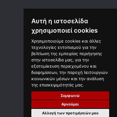
SEO - Προώθηση Ιστοσελίδας
Email Marketing
Social Media Management
Αυτή η ιστοσελίδα
Community Management
χρησιμοποιεί cookies
Google Analytics
ΣΥΜΠΛΗΡΩΜΑΤΙΚΕΣ ΥΠΗΡΕΣΙΕΣ
Χρησιμοποιούμε cookies και άλλες
Web Live Streaming
τεχνολογίες εντοπισμού για την
Δημιουργία Video Content
βελτίωση της εμπειρίας περιήγησης
Παραγωγή Music Video
στην ιστοσελίδα μας, για την
Δημιουργία WEB-TV
εξατομίκευση περιεχομένου και
Web App Photo Gallery
διαφημίσεων, την παροχή λειτουργιών
Web App Real Estate
κοινωνικών μέσων και την ανάλυση
της επισκεψιμότητάς μας.
Copyright ©2000-2026
Κατασκευή Ιστοσελίδων
NetPlanet Greece All Rights Reserved -
Terms of Use
-
Συμφωνώ
Crazy in
with
NetPlanet iCMS
Αρνούμαι
This site is protected by reCAPTCHA and the Google
Privacy Policy
and
Terms of
Αλλαγή των προτιμήσεών μου
Service
apply.